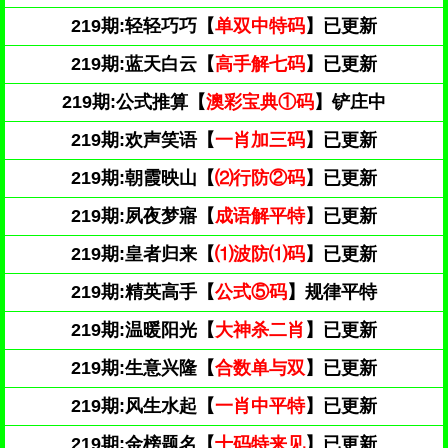
219期:轻轻巧巧【
单双中特码
】已更新
219期:蓝天白云【
高手解七码
】已更新
219期:公式推算【
澳彩宝典①码
】铲庄中
219期:欢声笑语【
一肖加三码
】已更新
219期:朝霞映山【
⑵行防②码
】已更新
219期:夙夜梦寤【
成语解平特
】已更新
219期:皇者归来【
⑴波防⑴码
】已更新
219期:精英高手【
公式⑤码
】规律平特
219期:温暖阳光【
大神杀二肖
】已更新
219期:生意兴隆【
合数单与双
】已更新
219期:风生水起【
一肖中平特
】已更新
219期:金榜题名【
十码特来见
】已更新