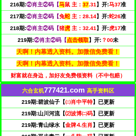
216期:
②肖主②码【
马
鼠 主：
37
.31
】开:
马37
准
217期:
②肖主②码【
兔
蛇
主：28.14
】开:
蛇26
准
218期:
②肖主②码【
猪
虎
主：32.41
】开:
虎17
准
219期:
②肖主②码【
点击领取
】开:
？00
未
天啊！内幕透入资料。加微信免费看！
天啊！内幕透入资料。加微信免费看！
财富就在身边，加好友免费领资料（不中包赔）
777421.com
六合玄机
高手资料区
219期:碧波仙子【
㈡肖中平特
】已更新
219期:山川河流【
⑵波博㈡码
】已更新
219期:青山绿水【
金牌⒋生肖
】已更新