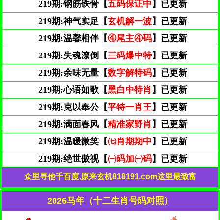
219期:
钢筋铁骨【
五码保证中
】已更新
219期:
神气实足【
玄机解一波
】已更新
219期:
温馨相伴【
④尾主④码
】已更新
219期:
失魂潦倒【
三码爆中特
】已更新
219期:
余味无量【
数字解特码
】已更新
219期:
心语如歌【
黑白中特肖
】已更新
219期:
克以奉公【
平特一肖王
】已更新
219期:
满面春风【
精准家野肖
】已更新
219期:
温暖微笑【
㈦肖期期中
】已更新
219期:
绝世傲视【
㈠码加㈠码
】已更新
众里寻他千百度,原来玄机818191.com这里最致富
2026马年（十二生肖号码对照）