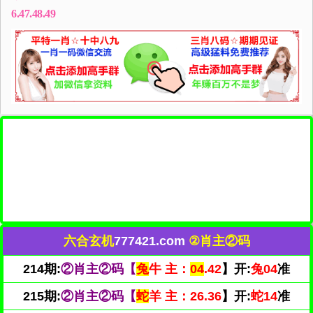
6.47.48.49
六合玄机
777421.com
②肖主②码
214期:
②肖主②码【
兔
牛 主：
04
.42
】开:
兔04
准
215期:
②肖主②码【
蛇
羊 主：26.36
】开:
蛇14
准