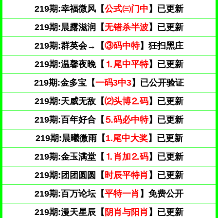
219期:幸福微风【
公式㈢门中
】已更新
219期:晨露滋润【
无错杀半波
】已更新
219期:群英会→【
③码中特
】狂扫黑庄
219期:温馨夜晚【
⒈尾中平特
】已更新
219期:金多宝【
一码3中3
】已公开验证
219期:天威无敌【
⑵头博⒉码
】已更新
219期:百年好合【
⒌码必中特
】已更新
219期:晨曦微雨【
1.尾中大奖
】已更新
219期:金玉满堂【
⒈肖加⒉码
】已更新
219期:团团圆圆【
时辰平特肖
】已更新
219期:百万论坛【
平特一肖
】免费公开
219期:漫天星辰【
阴肖与阳肖
】已更新