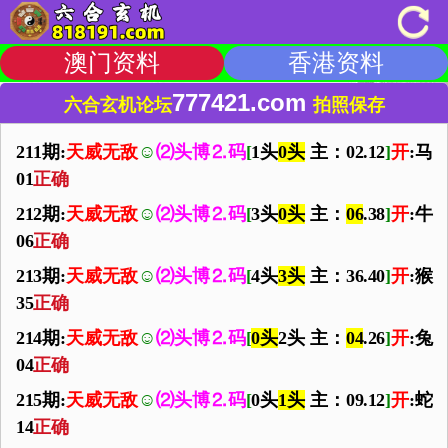
澳门资料
香港资料
777421.com
六合玄机论坛
拍照保存
211期:
天威无敌
☺
⑵头博⒉码
[
1头
0头
主：02.12
]
开
:马
01
正确
212期:
天威无敌
☺
⑵头博⒉码
[
3头
0头
主：
06
.38
]
开
:牛
06
正确
213期:
天威无敌
☺
⑵头博⒉码
[
4头
3头
主：36.40
]
开
:猴
35
正确
214期:
天威无敌
☺
⑵头博⒉码
[
0头
2头 主：
04
.26
]
开
:兔
04
正确
215期:
天威无敌
☺
⑵头博⒉码
[
0头
1头
主：09.12
]
开
:蛇
14
正确