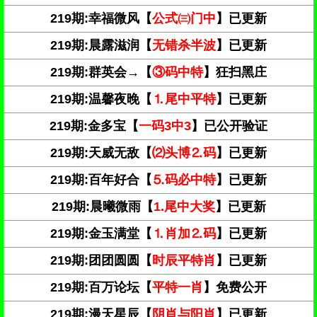
219期:幸福微风【
公式㈢门中
】已更新
219期:晨露滋润【
无错杀半波
】已更新
219期:群英会→【
③码中特
】狂扫黑庄
219期:温馨夜晚【
⒈尾中平特
】已更新
219期:金多宝【
一码3中3
】已公开验证
219期:天威无敌【
⑵头博⒉码
】已更新
219期:百年好合【
⒌码必中特
】已更新
219期:晨曦微雨【
1.尾中大奖
】已更新
219期:金玉满堂【
⒈肖加⒉码
】已更新
219期:团团圆圆【
时辰平特肖
】已更新
219期:百万论坛【
平特一肖
】免费公开
219期:漫天星辰【
阴肖与阳肖
】已更新