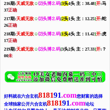
216期:
天威无敌
☺
⑵头博⒉码
[
3头
4头 主：38.48
]
开
:马
37
正确
217期:
天威无敌
☺
⑵头博⒉码
[
2头
1头 主：12.25
]
开
:蛇
26
正确
218期:
天威无敌
☺
⑵头博⒉码
[
1头
4头 主：11.42
]
开
:虎
17
正确
219期:
天威无敌
☺
⑵头博⒉码
[
3头2头 主：27.33
]
开
:？
00
未
8181
91
.com
好料就在六合玄机
您财富的选择
8181
91
.com
全球独家公开六合玄机
论坛