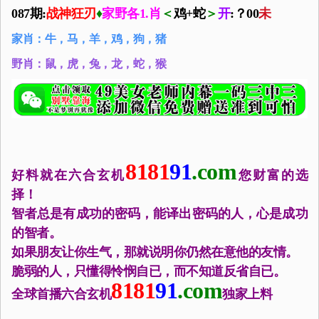
087期:
战神狂刃
♦
家野各1.肖
＜
鸡+蛇
＞
开
:？00
未
家肖：牛，马，羊，鸡，狗，猪
野肖：鼠，虎，兔，龙，蛇，猴
8181
91
.com
好料就在六合玄机
您财富的选
择！
智者总是有成功的密码，能译出密码的人，心是成功
的智者。
如果朋友让你生气，那就说明你仍然在意他的友情。
脆弱的人，只懂得怜悯自已，而不知道反省自已。
8181
91
.com
全球首播六合玄机
独家上料