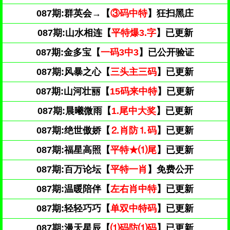
087期:群英会→【
③码中特
】狂扫黑庄
087期:山水相连【
平特爆3.字
】已更新
087期:金多宝【
一码3中3
】已公开验证
087期:风暴之心【
三头主三码
】已更新
087期:山河壮丽【
15码来中特
】已更新
087期:晨曦微雨【
1.尾中大奖
】已更新
087期:绝世傲娇【
⒉肖防⒈码
】已更新
087期:福星高照【
平特★⑴尾
】已更新
087期:百万论坛【
平特一肖
】免费公开
087期:温暖陪伴【
左右肖中特
】已更新
087期:轻轻巧巧【
单双中特码
】已更新
087期:漫天星辰【
⑴码防⑴码
】已更新