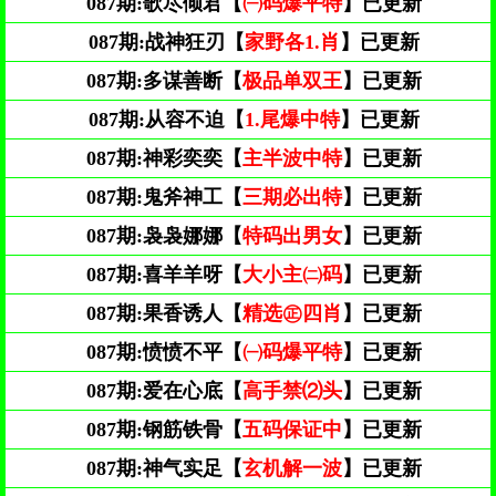
087期:
歌尽倾君【
㈠码爆平特
】已更新
087期:
战神狂刃【
家野各1.肖
】已更新
087期:
多谋善断【
极品单双王
】已更新
087期:
从容不迫【
1.尾爆中特
】已更新
087期:
神彩奕奕【
主半波中特
】已更新
087期:
鬼斧神工【
三期必出特
】已更新
087期:
袅袅娜娜【
特码出男女
】已更新
087期:
喜羊羊呀【
大小主㈡码
】已更新
087期:
果香诱人【
精选㊣四肖
】已更新
087期:
愤愤不平【
㈠码爆平特
】已更新
087期:
爱在心底【
高手禁⑵头
】已更新
087期:
钢筋铁骨【
五码保证中
】已更新
087期:
神气实足【
玄机解一波
】已更新