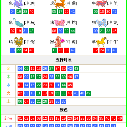
兔
[冲 鸡]
虎
[冲 猴]
牛
[冲 羊]
04
16
28
40
05
17
29
41
06
18
30
42
鼠
[冲 马]
猪
[冲 蛇]
狗
[冲 龙]
07
19
31
43
08
20
32
44
09
21
33
45
鸡
[冲 兔]
猴
[冲 虎]
羊
[冲 牛]
10
22
34
46
11
23
35
47
12
24
36
48
五行对照
金
04
05
12
13
26
27
34
35
42
43
木
08
09
16
17
24
25
38
39
46
47
水
01
14
15
22
23
30
31
44
45
火
02
03
10
11
18
19
32
33
40
41
48
49
土
06
07
20
21
28
29
36
37
波色
红波
01
02
07
08
12
13
18
19
23
24
29
30
34
35
40
45
46
蓝波
03
04
09
10
14
15
20
25
26
31
36
37
41
42
47
48