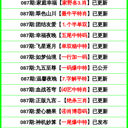
087期:家庭幸福【
家野各3.肖
】已更新
087期:翠色山川【
最牛平特肖
】已更新
087期:团结友爱【
⒈个半单双
】已更新
087期:幸福夜晚【
五尾中特码
】已更新
087期:飞星逐月【
单双稳中特
】已更新
087期:如梦仙境【
一行加一码
】已更新
087期:九五至尊【
一码爆中特
】已公开
087期:温馨夜晚【
7.字解平特
】已更新
087期:血战苍穹【
⑷艺中特肖
】已更新
087期:正版九宫→【
绝杀三肖
】已更新
087期:爱心糖果【
④肖博⑧码
】已更新
087期:神机妙算【
一尾爆中特
】已发布